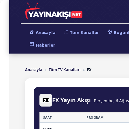
Skip
to
content
Anasayfa
Tüm Kanallar
Bugün
Haberler
Anasayfa
»
Tüm TV Kanalları
»
FX
FX Yayın Akışı
Perşembe, 6 Ağus
SAAT
PROGRAM
06:00