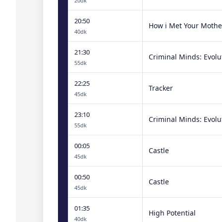
20dk
20:50
How i Met Your Mothe
40dk
21:30
Criminal Minds: Evolu
55dk
22:25
Tracker
45dk
23:10
Criminal Minds: Evolu
55dk
00:05
Castle
45dk
00:50
Castle
45dk
01:35
High Potential
40dk