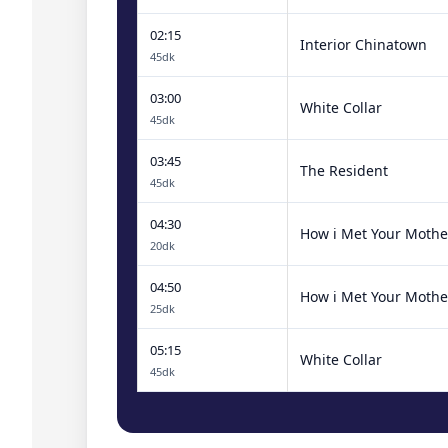
02:15
Interior Chinatown
45dk
03:00
White Collar
45dk
03:45
The Resident
45dk
04:30
How i Met Your Mothe
20dk
04:50
How i Met Your Mothe
25dk
05:15
White Collar
45dk