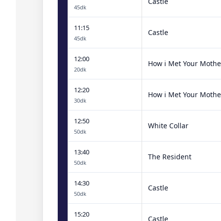
Castle
45dk
11:15
Castle
45dk
12:00
How i Met Your Mothe
20dk
12:20
How i Met Your Mothe
30dk
12:50
White Collar
50dk
13:40
The Resident
50dk
14:30
Castle
50dk
15:20
Castle