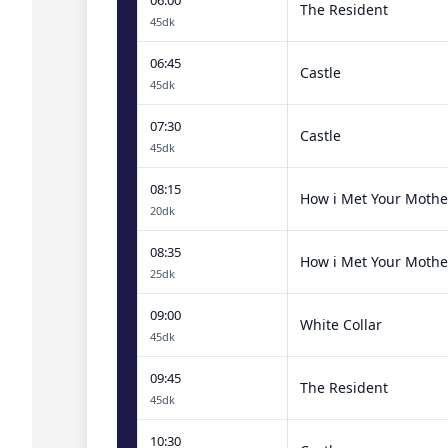
The Resident
45dk
06:45
Castle
45dk
07:30
Castle
45dk
08:15
How i Met Your Mothe
20dk
08:35
How i Met Your Mothe
25dk
09:00
White Collar
45dk
09:45
The Resident
45dk
10:30