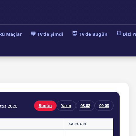
kü Maçlar
TV’de Şimdi
TV’de Bugün
Dizi Y
Bugün
Yarın
08.08
09.08
tos 2026
KATEGORI