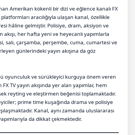
an Amerikan kökenli bir dizi ve eğlence kanalı FX
 platformları aracılığıyla ulaşan kanal, özellikle
si hâline gelmiştir. Polisiye, dram, aksiyon ve
ayın akışı, her hafta yeni ve heyecanlı yapımlarla
tesi, salı, çarşamba, perşembe, cuma, cumartesi ve
rleyen günlerindeki yayın akışına da göz
güçlü oyunculuk ve sürükleyici kurguya önem veren
ün FX TV yayın akışında yer alan yapımlar, hem
k reyting ve eleştirmen beğenisi toplamaktadır.
yiciler; prime time kuşağında drama ve polisiye
karşılaşmaktadır. Kanal, aynı zamanda uluslararası
 yapımlarıyla da dikkat çekmektedir.