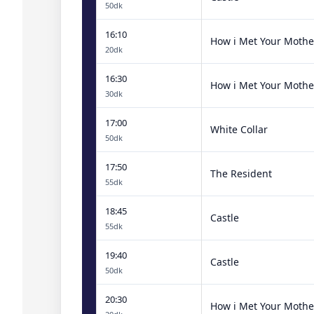
50dk
16:10
How i Met Your Mothe
20dk
16:30
How i Met Your Mothe
30dk
17:00
White Collar
50dk
17:50
The Resident
55dk
18:45
Castle
55dk
19:40
Castle
50dk
20:30
How i Met Your Mothe