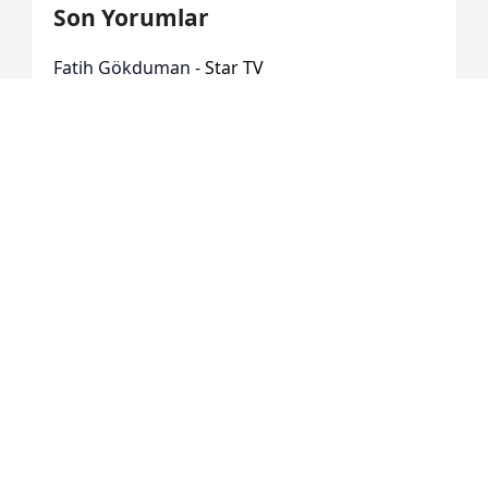
Son Yorumlar
Fatih Gökduman
-
Star TV
samet
-
2026 Yılında Yeni Başlayan Türk TV
Dizileri
FAYDALI BAĞLANTILAR
Hakkımızda
-
Çerez Politikası
-
Gizlilik
Politikası
-
İletişim
Yayın Akışı
-
TV'de Bugün