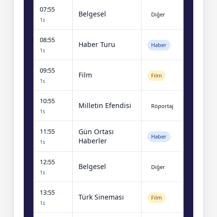
07:55
Belgesel
Diğer
1s
08:55
Haber Turu
Haber
1s
09:55
Film
Film
1s
10:55
Milletin Efendisi
Röportaj
1s
11:55
Gün Ortası
Haber
Haberler
1s
12:55
Belgesel
Diğer
1s
13:55
Türk Sineması
Film
1s