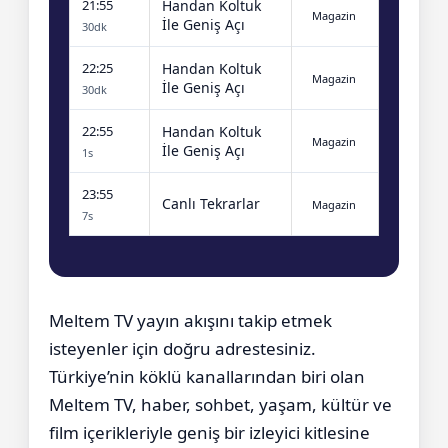
21:55
Handan Koltuk
Magazin
İle Geniş Açı
30dk
22:25
Handan Koltuk
Magazin
İle Geniş Açı
30dk
22:55
Handan Koltuk
Magazin
İle Geniş Açı
1s
23:55
Canlı Tekrarlar
Magazin
7s
Meltem TV yayın akışını takip etmek
isteyenler için doğru adrestesiniz.
Türkiye’nin köklü kanallarından biri olan
Meltem TV, haber, sohbet, yaşam, kültür ve
film içerikleriyle geniş bir izleyici kitlesine