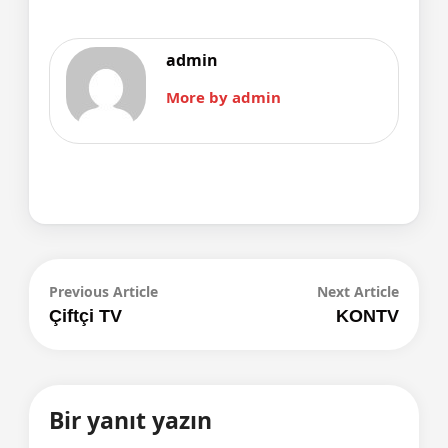
admin
More by admin
Yazı
Previous
Next
Previous Article
Next Article
article:
article
Çiftçi TV
KONTV
gezinmesi
Bir yanıt yazın