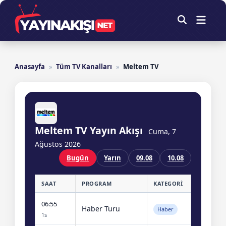
Skip
to
Main
Open
Menu
content
Search
Anasayfa
»
Tüm TV Kanalları
»
Meltem TV
Meltem TV Yayın Akışı
Cuma, 7
Ağustos 2026
Bugün
Yarın
09.08
10.08
SAAT
PROGRAM
KATEGORI
06:55
Haber Turu
Haber
1s